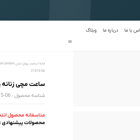
ن در دسته بندی محصولات
س با ما
درباره ما
وبلاگ
خانه
/
ساعت رویال لندن Royal London
21315-06
ساعت مچی زنانه رویال لن
شناسه محصول : RL-21315-06
متاسفانه محصول انتخاب
محصولات پیشنهادی :‌