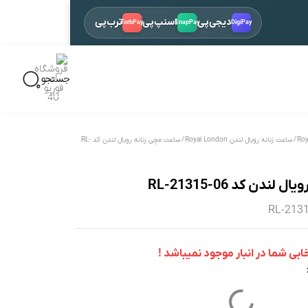
دیجی‌پی
اسنپ‌پی
ترب‌پی
TorbPay
SnapPay
DigiPay
باز 
جستجو
/
ساعت زنانه رویال لندن Royal London
/ ساعت مچی زنانه رویال لندن کد RL-
دن کد RL-21315-06
ی شما در انبار موجود نمیباشد !