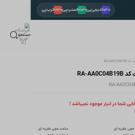
دیجی‌پی
اسنپ‌پی
ترب‌پی
TorbPay
SnapPay
DigiPay
باز 
جستجو
RA-AA0C04
RA-AA0
ی شما در انبار موجود نمیباشد !
مچی عقربه ای
ساعت مچی عقربه ای
 ورساچه
مردانه ورساچه