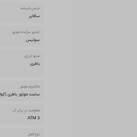
جنس شیشه
سافایر
کشور سازنده موتور
سوئیس
منبع انرژی
باطری
مکانیزم موتور
ساعت موتور باطری (کوار
مقاومت در برابر آب
3 ATM
نوع قفل