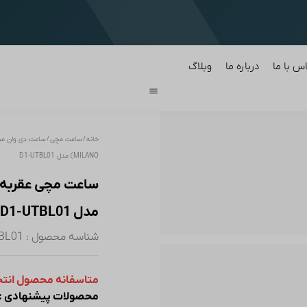
ن در دسته بندی محصولات
س با ما
درباره ما
وبلاگ
خانه
/
ساعت مچی
/
ساعت دی وان میل
MILANO) مدل D1-UTBL01
مدل D1-UTBL01
شناسه محصول : D1-UTBL01
متاسفانه محصول انتخاب
محصولات پیشنهادی :‌