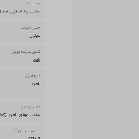
جنس بند
ساعت بند استیلی ضد ز
جنس شیشه
مینرال
کشور سازنده موتور
ژاپن
منبع انرژی
باطری
مکانیزم موتور
ساعت موتور باطری (کوار
مقاومت در برابر آب