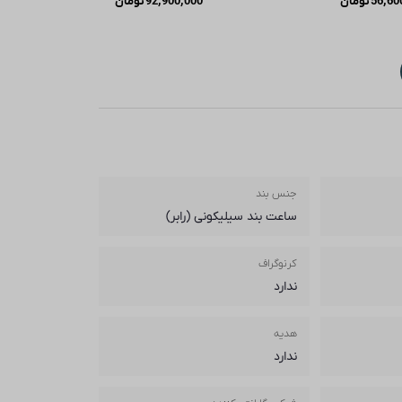
56,60
تومان
92,900,000
تومان
جنس بند
ساعت بند سیلیکونی (رابر)
کرنوگراف
ندارد
هدیه
ندارد