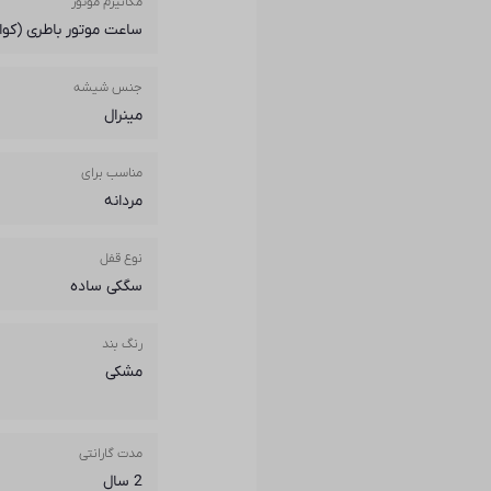
مکانیزم موتور
ساعت موتور باطری (کوار
جنس شیشه
مینرال
مناسب برای
مردانه
نوع قفل
سگکی ساده
رنگ بند
مشکی
مدت گارانتی
2 سال