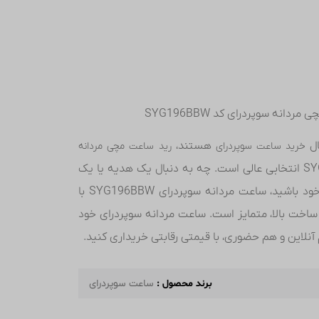
ردانه سوپردرای کد SYG196BBW
ال
هستند،
خرید ساعت سوپردرای
رید ساعت مچی مردانه
کد SYG196BBW انتخابی عالی است. چه به دنبال یک هدیه یا یک
اکسسوری خاص برای خود باشید، ساعت مردانه سوپردرای SYG196BBW با
اخت بالا، متمایز است. ساعت مردانه سوپردرای خود
م آنلاین و هم حضوری، با قیمتی رقابتی خریداری کنید.
برند محصول :
ساعت سوپردرای