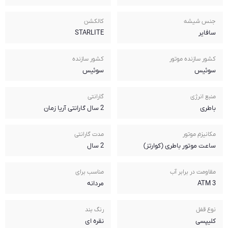
جنس شیشه
کالکشن
سافایر
STARLITE
کشور سازنده موتور
کشور سازنده
سوئیس
سوئیس
منبع انرژی
گارانتی
باطری
2 سال گارانتی آریا زمان
مکانیزم موتور
مدت گارانتی
ساعت موتور باطری (کوارتز)
2 سال
مقاومت در برابر آب
مناسب برای
3 ATM
مردانه
نوع قفل
رنگ بند
کلیپسی
نقره ای