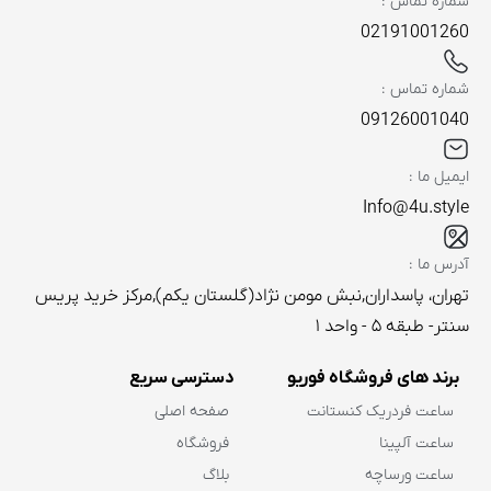
شماره تماس :
02191001260
شماره تماس :
09126001040
ایمیل ما :
Info@4u.style
آدرس ما :
تهران، پاسداران,نبش مومن نژاد(گلستان یکم),مرکز خرید پریس
سنتر- طبقه ۵ - واحد ۱
برند های فروشگاه فوریو
دسترسی سریع
ساعت فردریک کنستانت
صفحه اصلی
ساعت آلپینا
فروشگاه
ساعت ورساچه
بلاگ