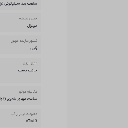
ساعت بند سیلیکونی (راب
جنس شیشه
مینرال
کشور سازنده موتور
ژاپن
منبع انرژی
حرکت دست
مکانیزم موتور
ساعت موتور باطری (کوار
مقاومت در برابر آب
3 ATM