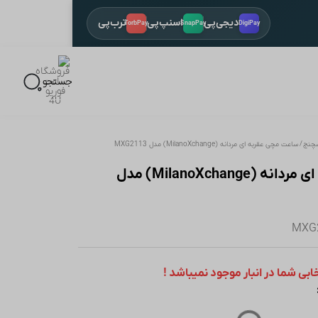
دیجی‌پی
اسنپ‌پی
ترب‌پی
TorbPay
SnapPay
DigiPay
باز 
جستجو
سچنج
/ ساعت مچی عقربه ای مردانه (MilanoXchange) مدل MXG2113
ساعت مچی عقربه ای مردانه (MilanoXchange) مدل
ی شما در انبار موجود نمیباشد !